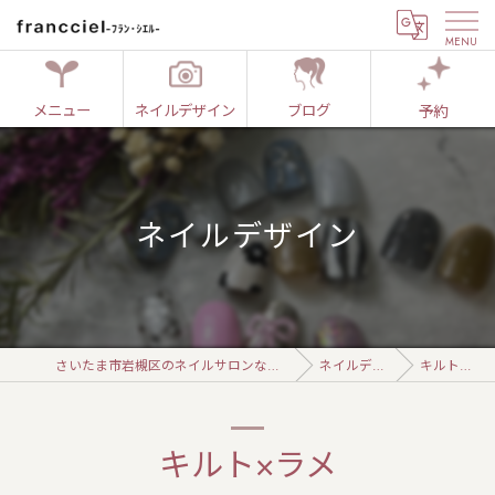
メニュー
ネイルデザイン
ブログ
予約
ネイルデザイン
さいたま市岩槻区のネイルサロンならfrancciel-ﾌﾗﾝ･ｼｴﾙ-
ネイルデザイン
キルト×ラメ
キルト×ラメ